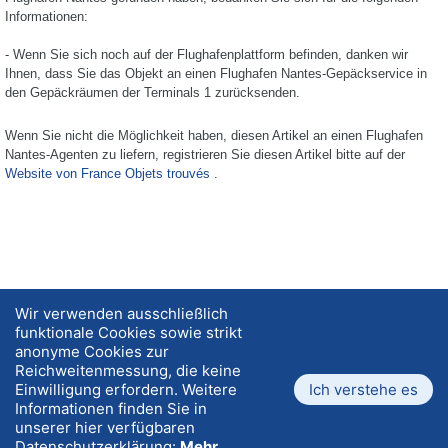
Informationen:
- Wenn Sie sich noch auf der Flughafenplattform befinden, danken wir
Ihnen, dass Sie das Objekt an einen Flughafen Nantes-Gepäckservice in
den Gepäckräumen der Terminals 1 zurücksenden.
Wenn Sie nicht die Möglichkeit haben, diesen Artikel an einen
Flughafen
Nantes
-Agenten zu liefern, registrieren Sie diesen Artikel bitte auf der
Website von France Objets trouvés
.
Wir verwenden ausschließlich
funktionale Cookies sowie strikt
anonyme Cookies zur
Über uns
Ich habe ein Objekt gefunden, was
Reichweitenmessung, die keine
ist zu tun?
Einwilligung erfordern. Weitere
Ich verstehe es
Privatsphäre
Nutzungsbedingungen
Informationen finden Sie in
Häufig gestellte Fragen
Kontakt
unserer hier verfügbaren
Sitemap
Datenschutzerklärung:
Mehr